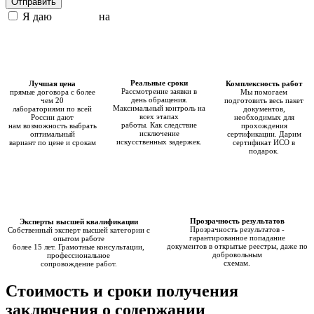
Отправить
Я даю
согласие
на
обработку персональных данных
Реальные сроки
Лучшая цена
Комплексность работ
Рассмотрение заявки в
прямые договора с более
Мы помогаем
день обращения.
чем 20
подготовить весь пакет
Максимальный контроль на
лабораториями по всей
документов,
всех этапах
России дают
необходимых для
работы. Как следствие
нам возможность выбрать
прохождения
исключение
оптимальный
сертификации. Дарим
искусственных задержек.
вариант по цене и срокам
сертификат ИСО в
подарок.
Прозрачность результатов
Эксперты высшей квалификации
Прозрачность результатов -
Cобственный эксперт высшей категории с
гарантированное попадание
опытом работе
документов в открытые реестры, даже по
более 15 лет. Грамотные консультации,
добровольным
профессиональное
схемам.
сопровождение работ.
Стоимость и сроки получения
заключения о содержании