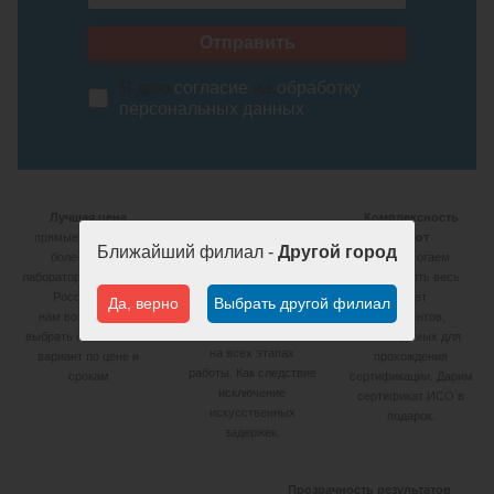
Отправить
Я даю
согласие
на
обработку
персональных данных
Лучшая цена
Комплексность
прямые договора с
работ
Ближайший филиал -
Другой город
более чем 20
Мы помогаем
Реальные сроки
лабораториями по всей
подготовить весь
Рассмотрение заявки в
России дают
пакет
Да, верно
Выбрать другой филиал
день обращения.
нам возможность
документов,
Максимальный контроль
выбрать оптимальный
необходимых для
на всех этапах
вариант по цене и
прохождения
работы. Как следствие
срокам
сертификации. Дарим
исключение
сертификат ИСО в
искусственных
подарок.
задержек.
Прозрачность результатов