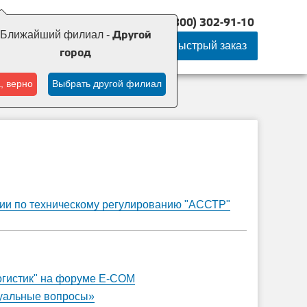
8 (800) 302-91-10
айший филиал:
Ближайший филиал -
Другой
гой город
Быстрый заказ
город
, верно
Выбрать другой филиал
ции по техническому регулированию "АССТР"
огистик" на форуме E-COM
уальные вопросы»